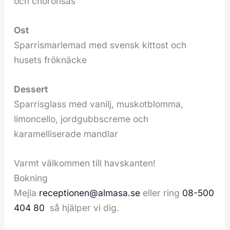
och choronsås
Ost
Sparrismarlemad med svensk kittost och
husets fröknäcke
Dessert
Sparrisglass med vanilj, muskotblomma,
limoncello, jordgubbscreme och
karamelliserade mandlar
Varmt välkommen till havskanten!
Bokning
Mejla
receptionen@almasa.se
eller ring
08-500
404 80
så hjälper vi dig.